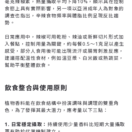
毫克辣椒素，熱量攝取平均下降10%，顯示其在控制
食慾上具有實際影響
，另一項以亞洲成年人為對象的
調查也指出，辛辣食物頻率與體脂比例呈現反比趨
勢。
日常應用中，辣椒可用乾粉、辣油或新鮮切片形式加
入餐點
，控制用量為關鍵，約每餐0.5～1克足以產生
感受，部分人食用後可能出現流汗或腸胃刺激反應，
建議搭配溫性食材，例如溫豆漿、白米飯或熟蔬菜，
幫助平衡整體飲食。
飲食整合與使用原則
植物香料能在飲食結構中扮演調味與調理的雙重角
色
，為了發揮其最大潛力，應考量以下三點：
1. 日常穩定攝取
：
持續使用少量香料比短期大量攝取
更有助於代謝機制建立。