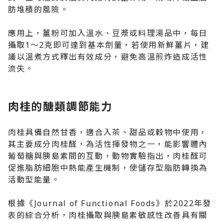
肪堆積的風險。
應用上，薑粉可加入溫水、豆漿或料理湯品中，每日
攝取1～2克即可達到基本劑量
，若使用新鮮薑片，建
議以溫煮方式釋出有效成分，避免高溫煎炸造成活性
流失。
肉桂的醣類調節能力
肉桂具備自然甘香，適合入茶、甜品或穀物中使用
，
其主要成分肉桂醛，為活性揮發物之一，能影響體內
葡萄糖與胰島素間的互動，動物實驗指出，肉桂醛可
促進脂肪細胞中熱能產生機制，使儲存型脂肪轉換為
活動型能量。
根據《Journal of Functional Foods》於2022年發
表的綜合分析，肉桂攝取與胰島素敏感性改善具有關