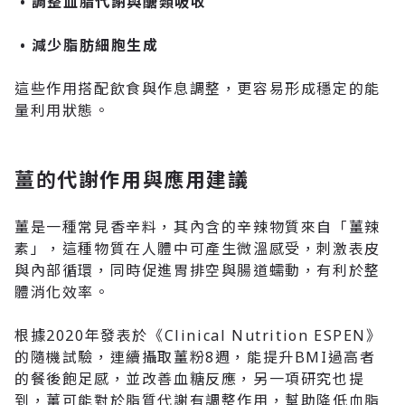
•
調整血脂代謝與醣類吸收
•
減少脂肪細胞生成
這些作用搭配飲食與作息調整，更容易形成穩定的能
量利用狀態。
薑的代謝作用與應用建議
薑是一種常見香辛料，其內含的辛辣物質來自「薑辣
素」
，這種物質在人體中可產生微溫感受，刺激表皮
與內部循環，同時促進胃排空與腸道蠕動，有利於整
體消化效率。
根據2020年發表於《Clinical Nutrition ESPEN》
的隨機試驗，連續攝取薑粉8週，能提升BMI過高者
的餐後飽足感，並改善血糖反應
，另一項研究也提
到，薑可能對於脂質代謝有調整作用，幫助降低血脂