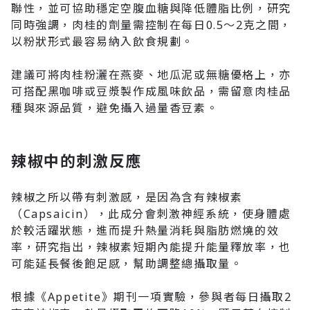
聯性，並可協助穩定空腹血糖與降低體脂比例
，研究
同時強調，肉桂的劑量需控制在每日0.5～2克之間，
以粉狀形式最容易納入飲食規劃。
建議可將肉桂粉灑在燕麥、地瓜泥或無糖優格上，亦
可搭配黑咖啡或豆漿製作成風味飲品
，需留意肉桂品
種與來源品質，避免攝入過量香豆素。
辣椒中的刺激反應
辣椒之所以帶有刺激感，是因為含有辣椒素
（Capsaicin）
，此成分會刺激神經系統，使身體處
於較活躍狀態，進而提升熱量消耗與脂肪燃燒的效
率，研究指出，辣椒素短期內能提升能量釋放率，也
可能延長餐後飽足感，幫助調整總攝取量。
根據《Appetite》期刊一項實驗，參與者每日攝取2