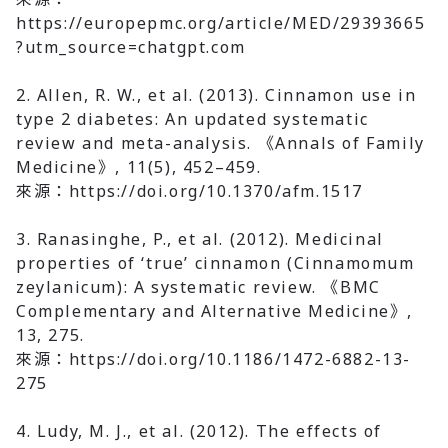
https://europepmc.org/article/MED/29393665
?utm_source=chatgpt.com
2. Allen, R. W., et al. (2013).
Cinnamon use in
type 2 diabetes: An updated systematic
review and meta-analysis. 《Annals of Family
Medicine》, 11(5), 452–459.
來源：https://doi.org/10.1370/afm.1517
3. Ranasinghe, P., et al. (2012).
Medicinal
properties of ‘true’ cinnamon (Cinnamomum
zeylanicum): A systematic review. 《BMC
Complementary and Alternative Medicine》,
13, 275.
來源：https://doi.org/10.1186/1472-6882-13-
275
4. Ludy, M. J., et al. (2012).
The effects of