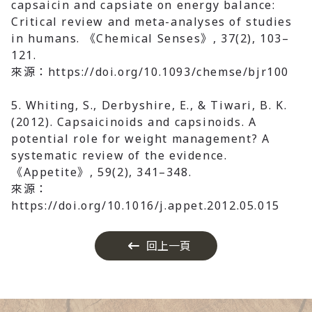
capsaicin and capsiate on energy balance:
Critical review and meta-analyses of studies
in humans. 《Chemical Senses》, 37(2), 103–
121.
來源：https://doi.org/10.1093/chemse/bjr100
5. Whiting, S., Derbyshire, E., & Tiwari, B. K.
(2012).
Capsaicinoids and capsinoids. A
potential role for weight management? A
systematic review of the evidence.
《Appetite》, 59(2), 341–348.
來源：
https://doi.org/10.1016/j.appet.2012.05.015
回上一頁