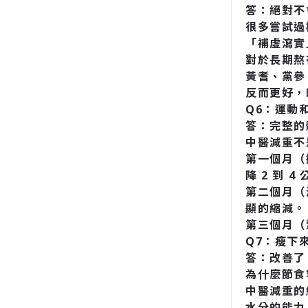
答：絕對不
很多嘗試過
「補虛瀉實
對於長期熬
黃耆、黨參
反而更好，
Q6：運動
答：完整的
中醫減重不
第一個月（
降 2 到 4
第二個月（
顯的縮減。
第三個月（
Q7：瘦下
答：改善了
為什麼節食
中醫減重的
水分的能力