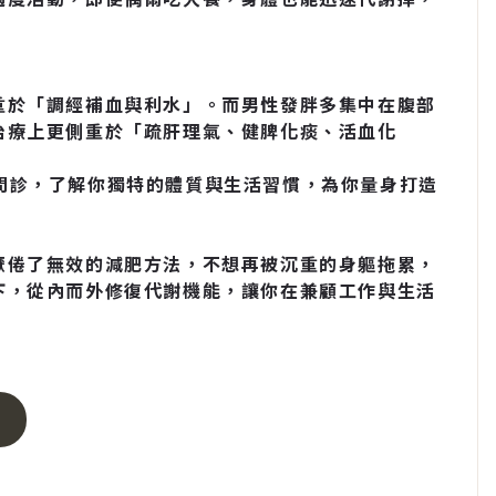
重於「調經補血與利水」。而男性發胖多集中在腹部
治療上更側重於「疏肝理氣、健脾化痰、活血化
問診，了解你獨特的體質與生活習慣，為你量身打造
厭倦了無效的減肥方法，不想再被沉重的身軀拖累，
下，從內而外修復代謝機能，讓你在兼顧工作與生活