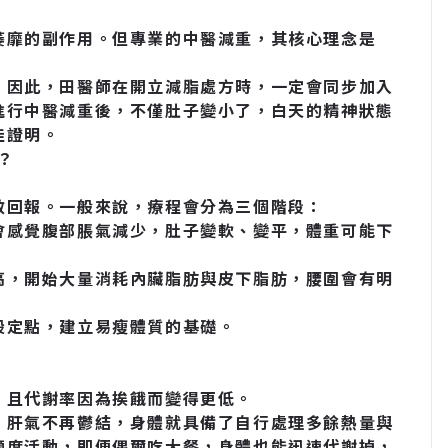
萎靡的副作用。但專業的中醫減重，其核心理念是
。因此，田醫師在開立減脂處方時，一定會同步加入
進行中醫減重後，不僅肚子變小了，白天的精神狀態
佳證明。
？
效回報。一般來說，療程會分為三個階段：
會感覺腹部脹氣減少，肚子變軟、變平，體重可能下
高，開始大量消耗內臟脂肪與皮下脂肪，腰圍會有明
設定點，建立易瘦體質的基礎。
，且代謝率因為挨餓而變得更低。
，肝氣不再鬱結，身體就具備了自行處理多餘熱量與
適度活動，即便偶爾吃大餐，身體也能迅速代謝掉，