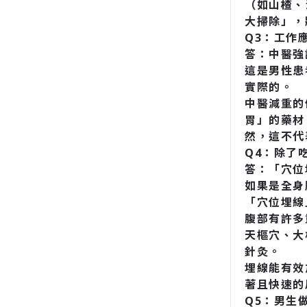
（如山楂、
大掃除」，
Q3：工作
答：中醫強
這是男性患
實際的。
中醫減重的
胃」的藥材
然，這不代
Q4：除了
答：「穴位
如果是全身
「穴位埋線
腹部有許多
天樞穴、大
針灸。
埋線能有效
著且快速的
Q5：男生