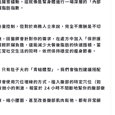
進腸胃蠕動。這就像是幫身體進行一場深層的「內部
臟脂肪指數。
熱量控制，但對於商務人士來說，完全不應酬是不切
酬，田醫師會針對你的需求，在處方中加入「保肝護
減輕肝臟負擔，還能減少大餐後脂肪的快速囤積。當
正常社交生活的同時，依然保持穩定的瘦身節奏。
、只有肚子大的「青蛙體型」，我們會強烈建議搭配
師會使用穴位埋線的方式，植入腹部的特定穴位（如
放微小的刺激，相當於 24 小時不間斷地幫你的腹部做
線、縮小腰圍、甚至改善腹部肌肉鬆弛，都有非常顯