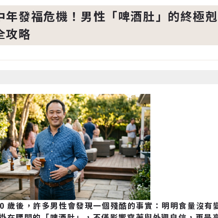
中年發福危機！男性「啤酒肚」的終極剋星
全攻略
、40 歲後，許多男性會發現一個殘酷的事實：明明食量沒
掛在腰間的「啤酒肚」，不僅影響穿著與外觀自信，更是