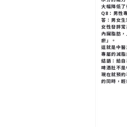
大幅降低了
Q8：男性
答：男女生
女性發胖常
內臟脂肪，
瘀」。
這就是中醫
專屬的減脂
結語：給自
啤酒肚不是
現在就預約
的同時，輕