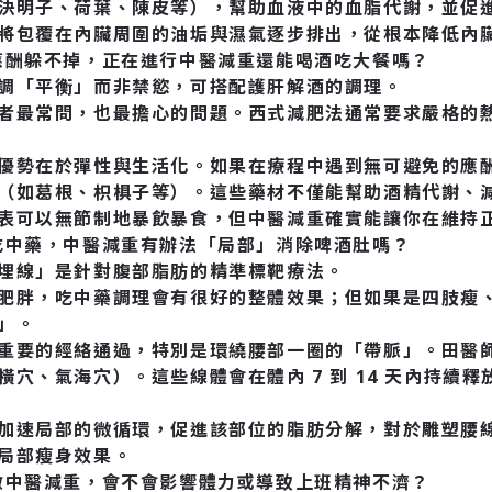
決明子、荷葉、陳皮等），幫助血液中的血脂代謝，並促
將包覆在內臟周圍的油垢與濕氣逐步排出，從根本降低內
應酬躲不掉，正在進行中醫減重還能喝酒吃大餐嗎？
調「平衡」而非禁慾，可搭配護肝解酒的調理。
者最常問，也最擔心的問題。西式減肥法通常要求嚴格的
優勢在於彈性與生活化。如果在療程中遇到無可避免的應
（如葛根、枳椇子等）。這些藥材不僅能幫助酒精代謝、
表可以無節制地暴飲暴食，但中醫減重確實能讓你在維持
吃中藥，中醫減重有辦法「局部」消除啤酒肚嗎？
埋線」是針對腹部脂肪的精準標靶療法。
肥胖，吃中藥調理會有很好的整體效果；但如果是四肢瘦
」。
重要的經絡通過，特別是環繞腰部一圈的「帶脈」。田醫
橫穴、氣海穴）。這些線體會在體內 7 到 14 天內持續釋
加速局部的微循環，促進該部位的脂肪分解，對於雕塑腰
局部瘦身效果。
做中醫減重，會不會影響體力或導致上班精神不濟？