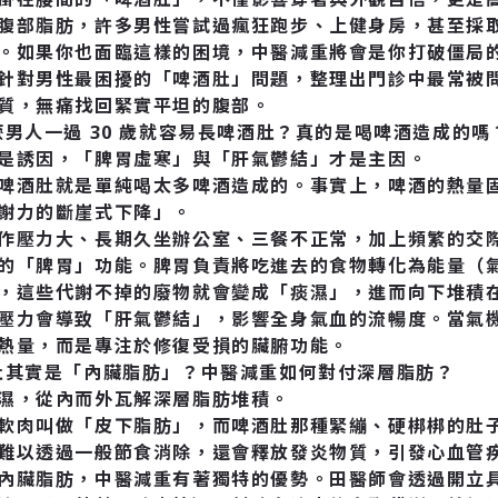
腹部脂肪，許多男性嘗試過瘋狂跑步、上健身房，甚至採
。如果你也面臨這樣的困境，中醫減重將會是你打破僵局
針對男性最困擾的「啤酒肚」問題，整理出門診中最常被問
質，無痛找回緊實平坦的腹部。
麼男人一過 30 歲就容易長啤酒肚？真的是喝啤酒造成的嗎
是誘因，「脾胃虛寒」與「肝氣鬱結」才是主因。
啤酒肚就是單純喝太多啤酒造成的。事實上，啤酒的熱量
謝力的斷崖式下降」。
作壓力大、長期久坐辦公室、三餐不正常，加上頻繁的交
的「脾胃」功能。脾胃負責將吃進去的食物轉化為能量（
，這些代謝不掉的廢物就會變成「痰濕」，進而向下堆積
壓力會導致「肝氣鬱結」，影響全身氣血的流暢度。當氣
熱量，而是專注於修復受損的臟腑功能。
肚其實是「內臟脂肪」？中醫減重如何對付深層脂肪？
濕，從內而外瓦解深層脂肪堆積。
軟肉叫做「皮下脂肪」，而啤酒肚那種緊繃、硬梆梆的肚
難以透過一般節食消除，還會釋放發炎物質，引發心血管
內臟脂肪，中醫減重有著獨特的優勢。田醫師會透過開立