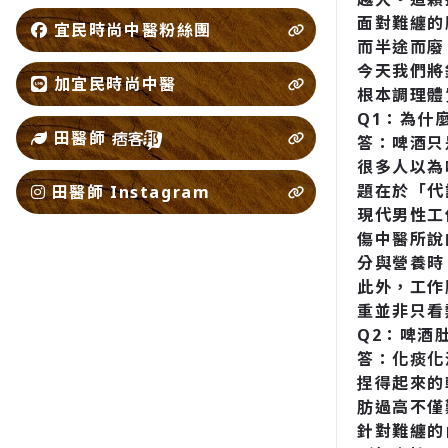
面對難纏的
宜民時尚中醫粉絲團
而半途而廢
今天我們將
加宜民時尚中醫
根本調理體
Q1：為什
田醫師
答：啤酒只
很多人以為
題在於「代
田醫師 Instagram
現代男性工
傷中醫所說
分與營養時
此外，工作
重並非只看
Q2：啤酒
答：化痰化
捏得起來的
肪過高不僅
針對難纏的