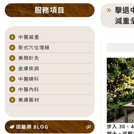
服務項目
擊退
減重
中醫減重
新式穴位埋線
美顏針灸
皮膚疾病
中醫婦科
中醫內科
美膚藥材
步入 30
田醫師 BLOG
越大。這顆