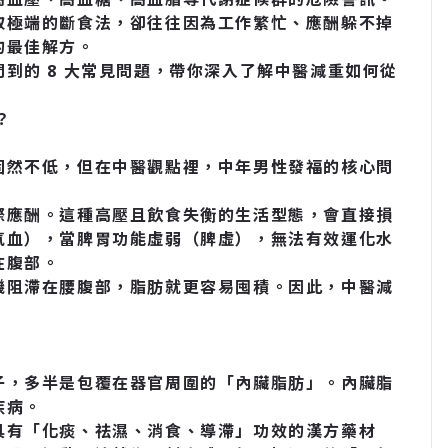
取極端的斷食法，卻往往因為工作繁忙、應酬躲不掉
的最佳解方。
到的 8 大常見問題，帶你深入了解中醫減重如何從
？
固然不低，但在中醫觀點裡，中年男性發福的核心問
際應酬。這種高壓且飲食失衡的生活型態，會直接損
氣血），當脾胃功能虛弱（脾虛），無法有效運化水
在腹部。
機阻滯在腰腹部，脂肪就更容易囤積。因此，中醫減
子，多半是包覆在器官周圍的「內臟脂肪」。內臟脂
疾病。
具有「化痰、祛濕、消食、導滯」功效的漢方藥材