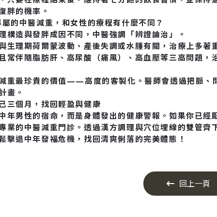
復胖的機率。
專屬的中醫減重，和女性的療程有什麼不同？
理構造與發胖成因不同，中醫強調「辨證論治」。
與生理期荷爾蒙波動、產後失調或水腫有關，治療上多著
且常伴隨脂肪肝、高尿酸（痛風）、高血壓等三高問題，
減重最珍貴的價值——高度的客製化。醫師會透過把脈、
計畫。
己三個月，找回輕盈與健康
中年男性的宿命，而是身體發出的健康警報。如果你已經
專業的中醫減重門診。透過漢方調理與穴位埋線的雙管齊
鬆擊退中年發福危機，找回清爽俐落的完美體態！
回上一頁