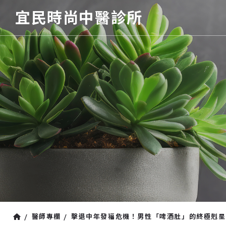
宜民時尚中醫診所
醫師專欄
擊退中年發福危機！男性「啤酒肚」的終極剋星