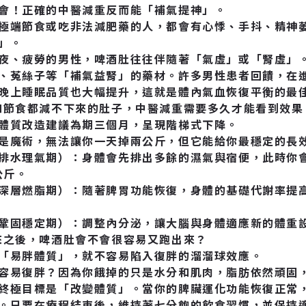
會！正確的中醫減重反而能「補氣提神」。
極端節食或吃非法減肥藥的人，都會有心悸、手抖、精神
」。
夜、疲勞的男性，啤酒肚往往伴隨著「氣虛」或「腎虛」
、菟絲子等「補氣益腎」的藥材。許多男性患者回饋，在
晚上睡眠品質也大幅提升，這就是體內氣血恢復平衡的最
和節食都減不下來的肚子，中醫減重需要多久才能看到效果
體質改造建議為期三個月，呈現階梯式下降。
是魔術，無法讓你一天掉兩公斤，但它能給你最穩定的長
排水理氣期）：身體會先排出多餘的濕氣與宿便，此時你
 公斤。
深層燃脂期）：隨著脾胃功能恢復，身體的基礎代謝率提
鞏固穩定期）：調整內分泌，讓大腦與身體適應新的體重
來之後，啤酒肚會不會很容易又跑出來？
「易胖體質」，就不容易陷入復胖的溜溜球效應。
容易復胖？因為你餓掉的只是水分和肌肉，脂肪依然頑固
終極目標是「改變體質」。當你的脾臟運化功能恢復正常
。只要在療程結束後，維持著七分飽的飲食習慣，並保持