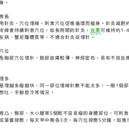
身。
激長
用針灸、穴位埋線，刺激穴位促進循環而瘦身。針灸減肥約
術線會持續刺激穴位，如長時間的針灸，
效果
可維持約1
友病、蟹足腫體質等，不適合針灸或埋針。
穴位
及胸部穴位埋針，臉部皮膚較薄、神經密布，易有不良反
埋多
是埋越多瘦越快，同一部位埋線針數不能太多，一般1個部
想吐、手腳發冷等情況。
胃凸、臀部、大小腿等5個較不容易瘦的身體部位，可刺
或筆蓋按壓，每天早中晚各3次，每穴位按壓5分鐘。如進