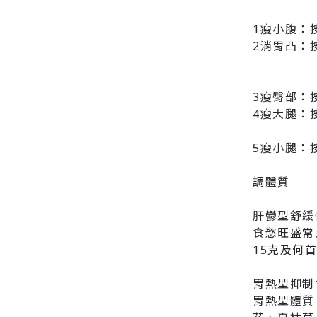
1瘦小腹：
2消胃凸：
3瘦臀部：
4瘦大腿：
5瘦小腿：
調體質
肝鬱型舒緩
食慾旺盛常
15克及何
胃熱型抑制
胃熱型體質