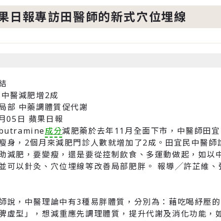
蘋果日報專訪田醫師的新式穴位埋線
結
 中醫減肥增2成
局部 中藥調體質促代謝
1月05日 蘋果日報
utramine
成分
減肥藥於去年11月全面下市，中醫師田宜民
瘦身，2個月來減肥門診人數就增加了2成。田宜民中醫師
助減肥，要變瘦，還是要從控制飲食、多運動做起，如以
並可以針灸、穴位埋線等改善局部肥胖。 報導╱許芷維、
師說，中醫理論中有3種易胖體質，分別為：藉吃喝紓壓
脾虛型」，想減重應先調理體質，提升代謝及消化功能，