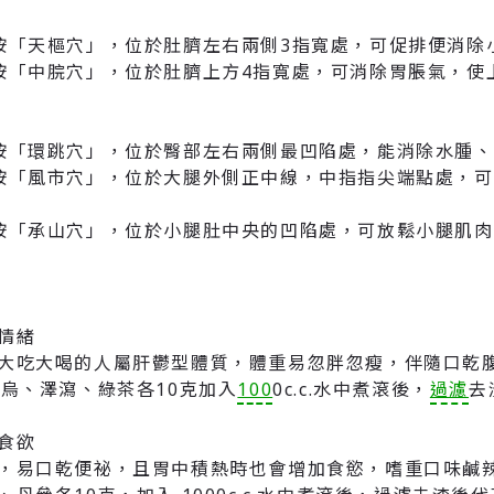
按「天樞穴」，位於肚臍左右兩側3指寬處，可促排便消除
按「中脘穴」，位於肚臍上方4指寬處，可消除胃脹氣，使
按「環跳穴」，位於臀部左右兩側最凹陷處，能消除水腫
按「風市穴」，位於大腿外側正中線，中指指尖端點處，
按「承山穴」，位於小腿肚中央的凹陷處，可放鬆小腿肌
情緒
大吃大喝的人屬肝鬱型體質，體重易忽胖忽瘦，伴隨口乾
首烏、澤瀉、綠茶各10克加入
100
0c.c.水中煮滾後，
過濾
去
食欲
，易口乾便祕，且胃中積熱時也會增加食慾，嗜重口味鹹