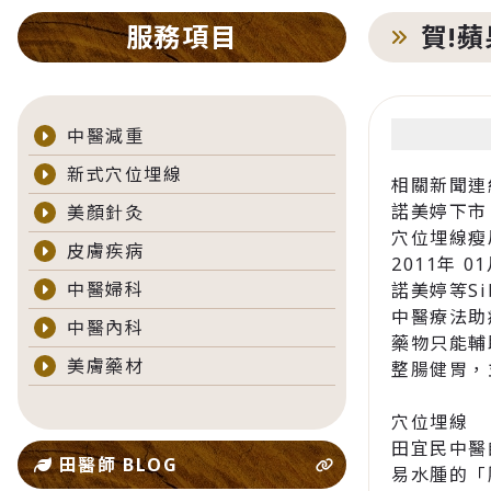
服務項目
賀!
中醫減重
新式穴位埋線
相關新聞連
諾美婷下市
美顏針灸
穴位埋線瘦
皮膚疾病
2011年 0
中醫婦科
諾美婷等Sib
中醫療法助
中醫內科
藥物只能輔
美膚藥材
整腸健胃，
穴位埋線
田宜民中醫
田醫師 BLOG
易水腫的「