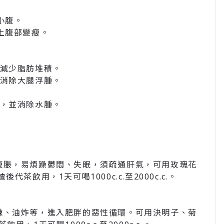
小腹。
上腹部變瘦。
、減少脂肪堆積。
可消除大腿浮腫。
肉，並消除水腫。
腹脹，易煩躁鬱悶、失眠，須疏通肝氣，可用玫瑰花
渣後代茶飲用，1天可喝1000c.c.至2000c.c.。
辣、油炸等，進入肥胖的惡性循環。可用決明子、菊