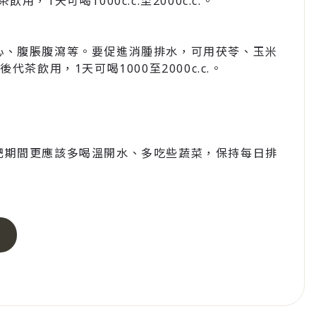
，1天可喝1000c.c.至2000c.c.。
心、腹脹腹瀉等。要促進消腫排水，可用茯苓、玉米
代茶飲用，1天可喝1000至2000c.c.。
肥期間更應該多喝溫開水、多吃些蔬菜，保持每日排