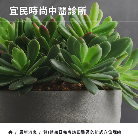
宜民時尚中醫診所
最新消息
賀!蘋果日報專訪田醫師的新式穴位埋線