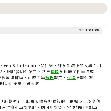
2011/01/08
表示Sibutramine禁售後，許多想減肥的人轉而用
說，肥胖多因代謝差、熱量
攝取
多但難消耗而造成，
中醫療法輔助，可吃中藥
調理
體質，
促進
身體代謝、
張佩玉 攝影╱翁玉信
的「肝鬱型」、腸胃吸收多但易餓的「胃熱型」及少動
如有難瘦的局部肥胖，則可用針灸、穴位埋線增加局