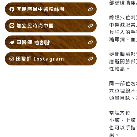
部循環助瘦
宜民時尚中醫粉絲團
線埋穴位刺
中醫減肥常
加宜民時尚中醫
具埋入的手
糖尿病、血
田醫師
避開胸臉部
田醫師 Instagram
應避開臉部
性較高。
同一部位勿
穴位埋線不
頭暈目眩、
常埋穴位
小腹、上腹
也可以手指
果。