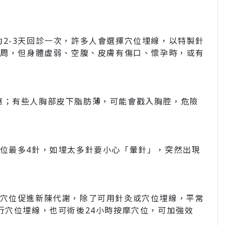
2-3天回診一次，許多人會選擇穴位埋線，以特製針
-4周，但身體虛弱、空腹、皮膚有傷口、懷孕時，或有
應；有些人胸部皮下脂肪薄，可能會戳入胸腔，危險
位最多4針，如埋太多針要小心「暈針」，突然出現
激穴位促進新陳代謝，除了可用針灸或穴位埋線，平常
行穴位埋線，也可術後24小時按摩穴位，可加強效