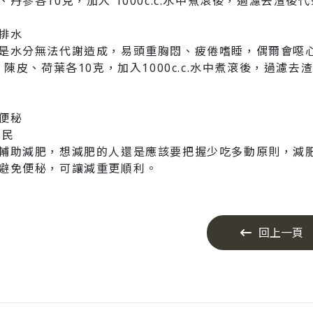
丹參各10克，加入 1000c.c.水中煮滾後，過濾去渣後代茶飲用
排水
是水分無法代謝造成，易頭重胸悶、疲倦嗜睡，偶爾會噁
，陳皮、荷葉各10克，加入1000c.c.水中煮滾後，過濾去渣後
便秘
宜民
輔助減肥，想減肥的人還是應該要把握少吃多動原則，減
避免便秘，可讓減重更順利。
回上一頁