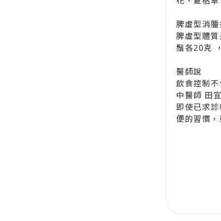
花、夏枯草、
脾虛型消腫
脾虛型體質
鬚各20克 
醫師說
飲食控制不
中醫師 田
即使已求診
便的習慣，