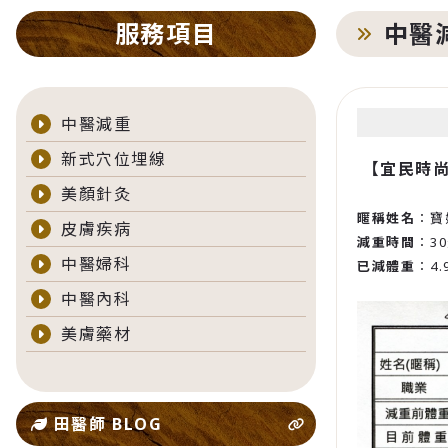
服務項目
中醫
中醫減重
新式穴位埋線
【宜民時
美顏針灸
暱稱姓名
：寶
皮膚疾病
減重時間
：3
中醫婦科
已減體重
：4.
中醫內科
美膚藥材
田醫師 BLOG