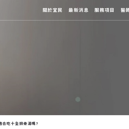
關於宜民
最新消息
服務項目
醫
適合吃十全排骨湯嗎?